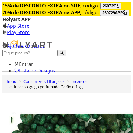
15% de DESCONTO EXTRA no SITE
, código:
|
260729
20% de DESCONTO EXTRA na APP
, código:
260729APP
Holyart APP
App Store
Play Store
Ajuda e contatos
Conheça premium
Entrar
Lista de Desejos
Inicio
Consumíveis LItúrgicos
Incensos
0
Incenso grego perfumado Gerânio 1 kg
Carrinho de Compras