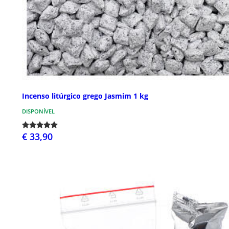
Incenso litúrgico grego Jasmim 1 kg
DISPONÍVEL
€ 33,90