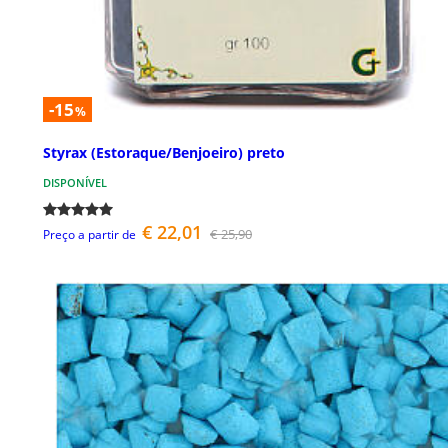
-15
%
Styrax (Estoraque/Benjoeiro) preto
DISPONÍVEL
€ 22,01
€ 25,90
Preço a partir de