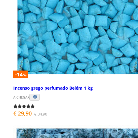
-14
%
Incenso grego perfumado Belém 1 kg
A CHEGAR
€ 29,90
€ 34,90