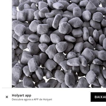
Holyart app
-11
BAIXA
%
Descubra agora a APP de Holyart