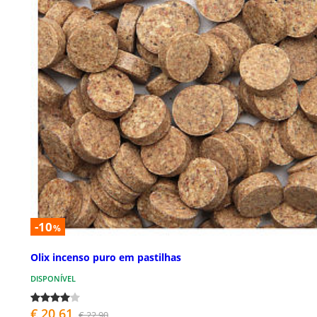
-10
%
Olix incenso puro em pastilhas
DISPONÍVEL
€ 20,61
€ 22,90