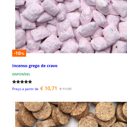
-10
%
Incenso grego de cravo
DISPONÍVEL
€ 10,71
€ 11,90
Preço a partir de