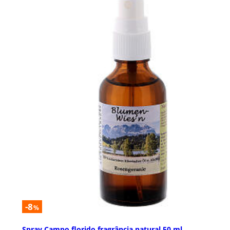
-8
%
Spray Campo florido fragrância natural 50 ml