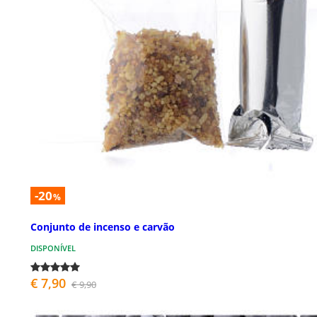
-20
%
Conjunto de incenso e carvão
DISPONÍVEL
€ 7,90
€ 9,90