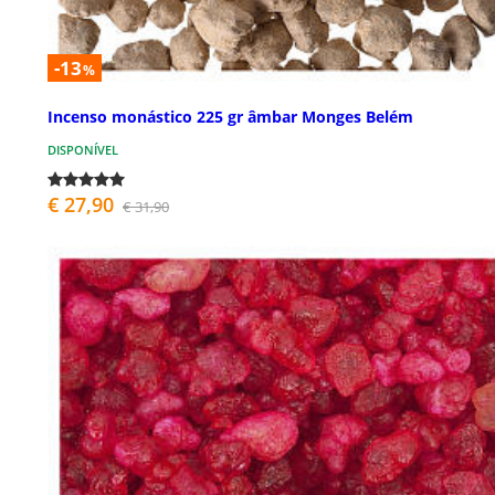
-13
%
Incenso monástico 225 gr âmbar Monges Belém
DISPONÍVEL
€ 27,90
€ 31,90