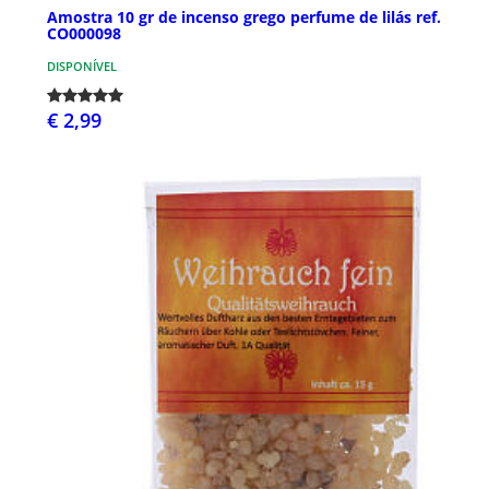
Amostra 10 gr de incenso grego perfume de lilás ref.
CO000098
DISPONÍVEL
€ 2,99