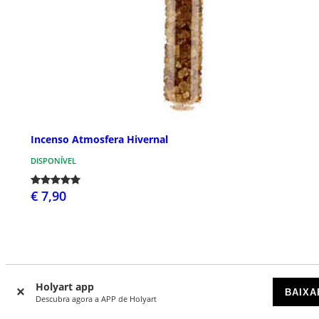
Incenso Atmosfera Hivernal
DISPONÍVEL
€ 7,90
Holyart app
BAIXA
Descubra agora a APP de Holyart
O que dizem de nós