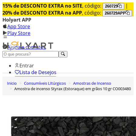
15% de DESCONTO EXTRA no SITE
, código:
|
260729
20% de DESCONTO EXTRA na APP
, código:
260729APP
Holyart APP
App Store
Play Store
Ajuda e contatos
Conheça premium
Entrar
Lista de Desejos
Inicio
Consumíveis LItúrgicos
Amostras de Incenso
0
Amostra de incenso Styrax (Estoraque) em grãos 10 gr CO003480
Carrinho de Compras