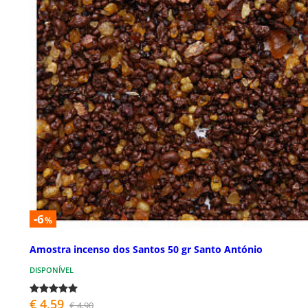
-6
%
Amostra incenso dos Santos 50 gr Santo António
DISPONÍVEL
€ 4,59
€ 4,90