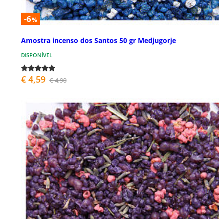
-6
%
Amostra incenso dos Santos 50 gr Medjugorje
DISPONÍVEL
€ 4,59
€ 4,90