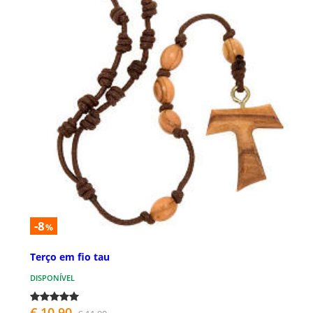
-8
%
Terço em fio tau
DISPONÍVEL
€ 10,90