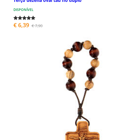
Terço dezena oval tau fio duplo
DISPONÍVEL
€ 6,39
€ 7,90