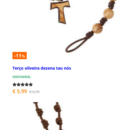
-11
%
Terço oliveira dezena tau nós
DISPONÍVEL
€ 5,99
€ 6,70