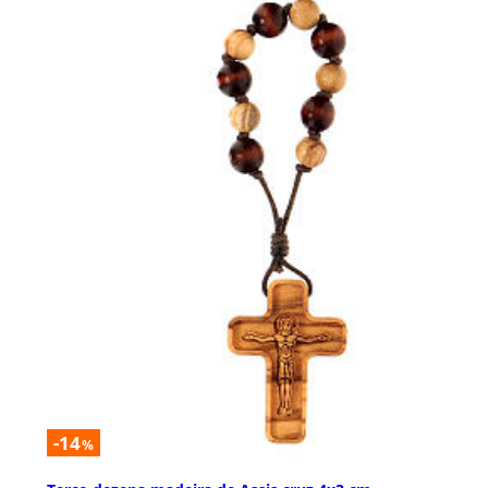
-14
%