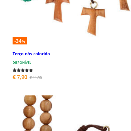
-34
%
Terço nós colorido
DISPONÍVEL
€ 7,90
€ 11,90