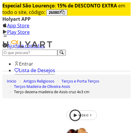
Especial São Lourenço
:
15% de DESCONTO EXTRA
em
todo o site, código:
260807
Holyart APP
App Store
Play Store
Ajuda e contatos
Conheça premium
Entrar
Lista de Desejos
Inicio
Artigos Religiosos
Terços e Porta Terços
0
Terços Madeira de Oliveira Assis
Carrinho de Compras
Terço dezena madeira de Assis cruz 4x3 cm
VIDEO
1