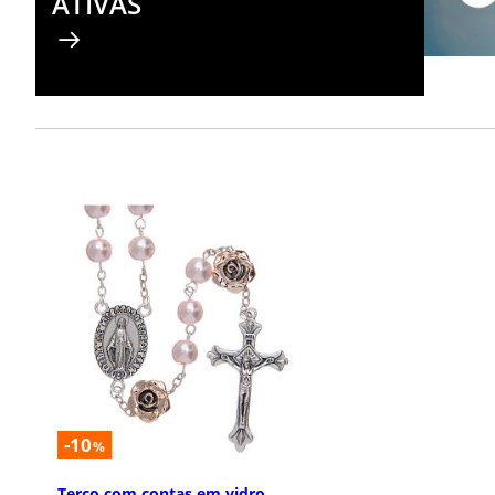
ATIVAS
-10
%
Terço com contas em vidro