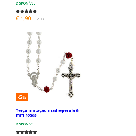
DISPONÍVEL
€ 1,90
€ 2,09
-5
%
Terço imitação madrepérola 6
mm rosas
DISPONÍVEL