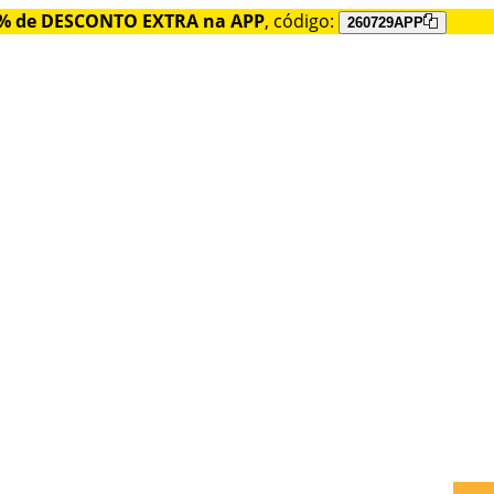
% de DESCONTO EXTRA na APP
, código:
260729APP