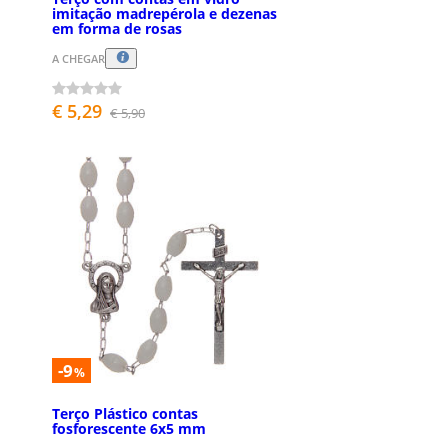
imitação madrepérola e dezenas
em forma de rosas
A CHEGAR
€ 5,29
€ 5,90
-9
%
Terço Plástico contas
fosforescente 6x5 mm