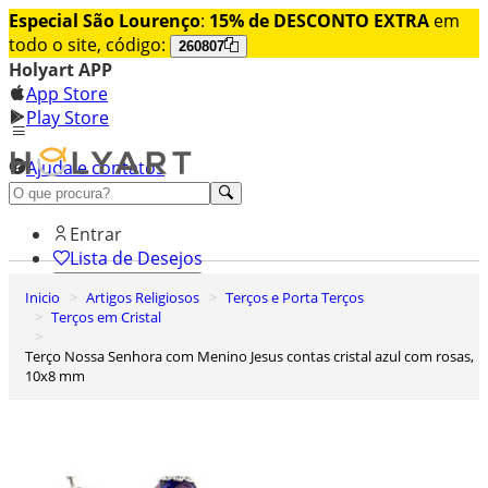
Especial São Lourenço
:
15% de DESCONTO EXTRA
em
todo o site, código:
260807
Holyart APP
App Store
Play Store
Ajuda e contatos
Conheça premium
Entrar
Lista de Desejos
Inicio
Artigos Religiosos
Terços e Porta Terços
0
Terços em Cristal
Carrinho de Compras
Terço Nossa Senhora com Menino Jesus contas cristal azul com rosas,
10x8 mm