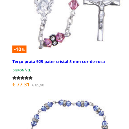
-10
%
Terço prata 925 pater cristal 5 mm cor-de-rosa
DISPONÍVEL
€ 77,31
€ 85,90