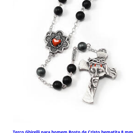
Terço Ghirelli para homem Rosto de Cristo hematita 8 mm