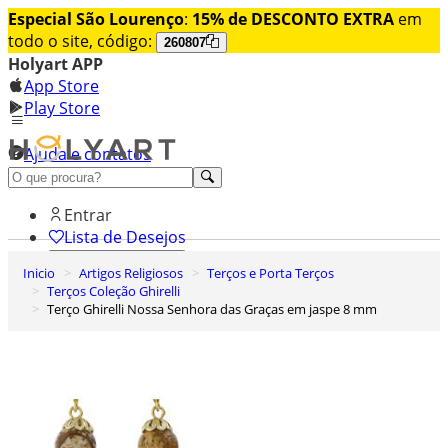
Especial São Lourenço
:
15% de DESCONTO EXTRA
em
todo o site, código:
260807
Holyart APP
App Store
Play Store
Ajuda e contatos
Conheça premium
Entrar
Lista de Desejos
Inicio
Artigos Religiosos
Terços e Porta Terços
0
Terços Coleção Ghirelli
Carrinho de Compras
Terço Ghirelli Nossa Senhora das Graças em jaspe 8 mm