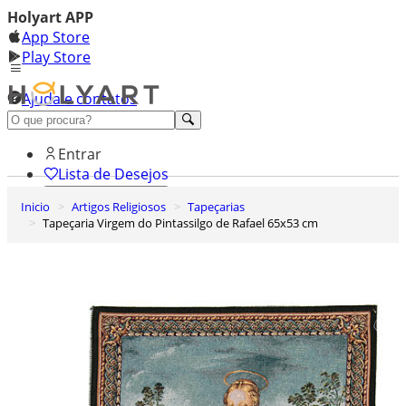
Holyart APP
App Store
Play Store
Ajuda e contatos
Conheça premium
Entrar
Lista de Desejos
Inicio
Artigos Religiosos
Tapeçarias
0
Tapeçaria Virgem do Pintassilgo de Rafael 65x53 cm
Carrinho de Compras