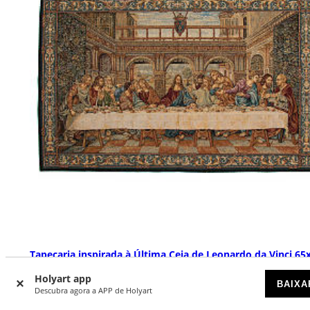
Tapeçaria inspirada à Última Ceia de Leonardo da Vinci 65
cm
Holyart app
BAIXA
DISPONÍVEL
Descubra agora a APP de Holyart