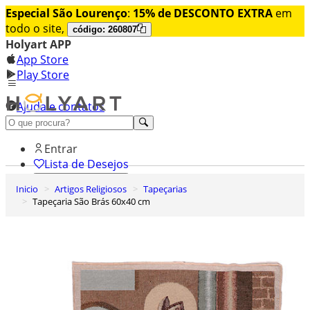
Especial São Lourenço
:
15% de DESCONTO EXTRA
em
todo o site,
código: 260807
Holyart APP
App Store
Play Store
Ajuda e contatos
Conheça premium
Entrar
Lista de Desejos
Inicio
Artigos Religiosos
Tapeçarias
0
Tapeçaria São Brás 60x40 cm
Carrinho de Compras