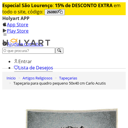
Especial São Lourenço
:
15% de DESCONTO EXTRA
em
todo o site, código:
260807
Holyart APP
App Store
Play Store
Ajuda e contatos
Conheça premium
Entrar
Lista de Desejos
Inicio
Artigos Religiosos
Tapeçarias
0
Tapeçaria para quadro pequeno 50x40 cm Carlo Acutis
Carrinho de Compras