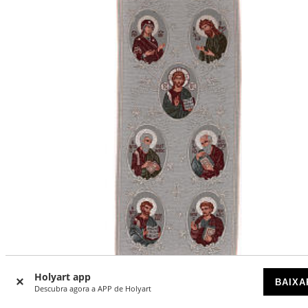
-26
%
Holyart app
BAIXA
Descubra agora a APP de Holyart
Tapeçaria prata Virgem, S. J. Batista, Cristo e Quatro
Evangelistas 40x90 cm