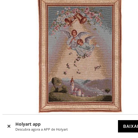
Holyart app
Tapeçaria Anjos com flores moldura ganchos 50x35 cm
BAIXA
Descubra agora a APP de Holyart
DISPONÍVEL