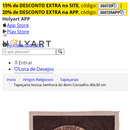
15% de DESCONTO EXTRA no SITE
, código:
|
260729
20% de DESCONTO EXTRA na APP
, código:
260729APP
Holyart APP
App Store
Play Store
Ajuda e contatos
Conheça premium
Entrar
Lista de Desejos
Inicio
Artigos Religiosos
Tapeçarias
0
Tapeçaria Nossa Senhora do Bom Conselho 40x30 cm
Carrinho de Compras