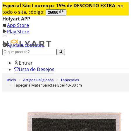
Especial São Lourenço
:
15% de DESCONTO EXTRA
em
todo o site, código:
260807
Holyart APP
App Store
Play Store
Ajuda e contatos
Conheça premium
Entrar
Lista de Desejos
Inicio
Artigos Religiosos
Tapeçarias
0
Tapeçaria Mater Sanctae Spei 40x30 cm
Carrinho de Compras