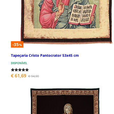
-35
%
Tapeçaria Cristo Pantocrator 53x45 cm
DISPONÍVEL
€ 61,69
€ 94,90