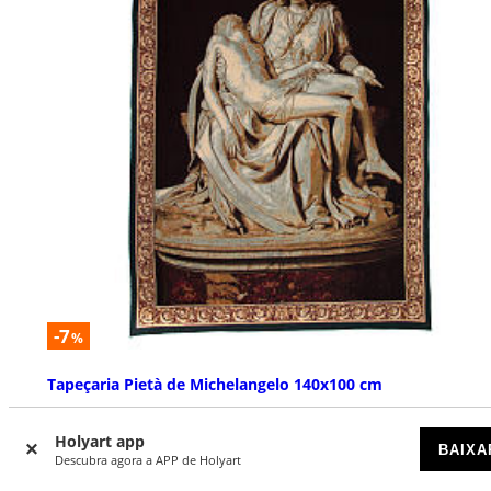
-7
%
Tapeçaria Pietà de Michelangelo 140x100 cm
DISPONÍVEL
Holyart app
BAIXA
Descubra agora a APP de Holyart
€ 129,00
€ 139,00