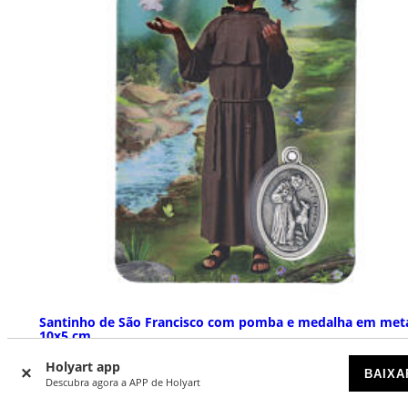
Santinho de São Francisco com pomba e medalha em met
10x5 cm
DISPONÍVEL
Holyart app
BAIXA
Descubra agora a APP de Holyart