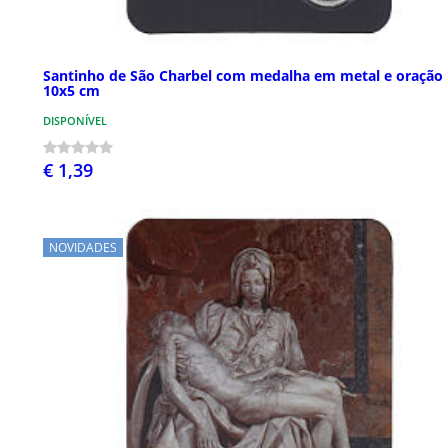
Santinho de São Charbel com medalha em metal e oração
10x5 cm
DISPONÍVEL
€ 1,39
NOVIDADES