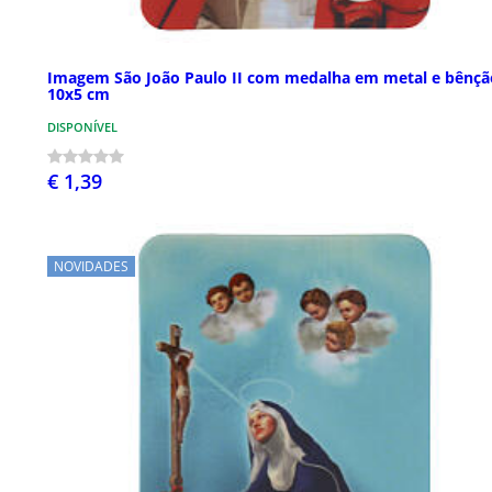
Imagem São João Paulo II com medalha em metal e bênçã
10x5 cm
DISPONÍVEL
€ 1,39
NOVIDADES