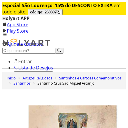
Especial São Lourenço
:
15% de DESCONTO EXTRA
em
todo o site,
código: 260807
Holyart APP
App Store
Play Store
Ajuda e contatos
Conheça premium
Entrar
Lista de Desejos
Inicio
Artigos Religiosos
Santinhos e Cartões Comemorativos
0
Santinhos
Santinho Cruz São Miguel Arcanjo
Carrinho de Compras