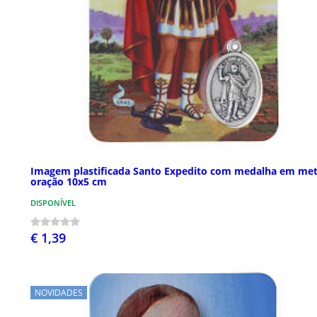
Imagem plastificada Santo Expedito com medalha em met
oração 10x5 cm
DISPONÍVEL
€ 1,39
NOVIDADES