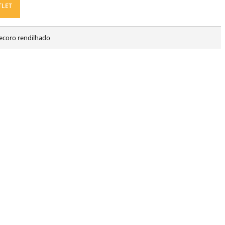
TLET
decoro rendilhado