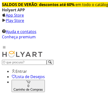
SALDOS DE VERÃO
:
descontos até 60%
em todo o catálo
Holyart APP
App Store
Play Store
Ajuda e contatos
Conheça premium
Entrar
Lista de Desejos
0
Carrinho de Compras