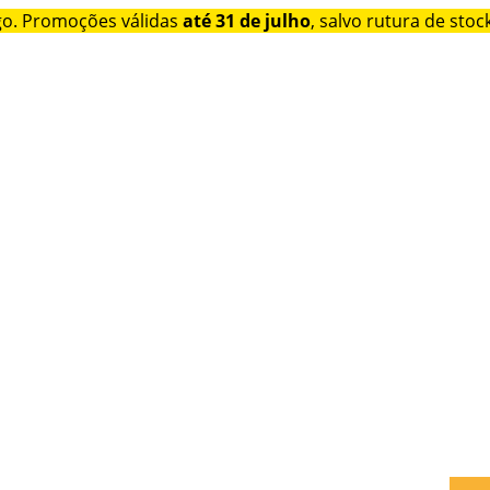
go. Promoções válidas
até 31 de julho
, salvo rutura de stock