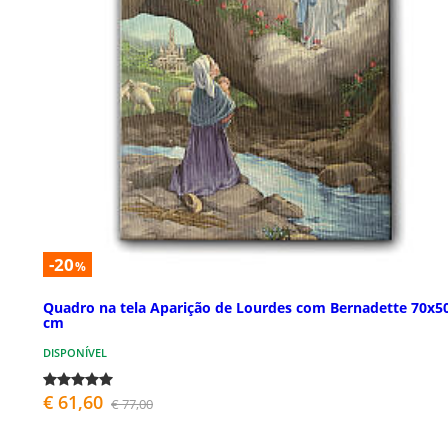
-20
%
Quadro na tela Aparição de Lourdes com Bernadette 70x5
cm
DISPONÍVEL
€ 61,60
€ 77,00