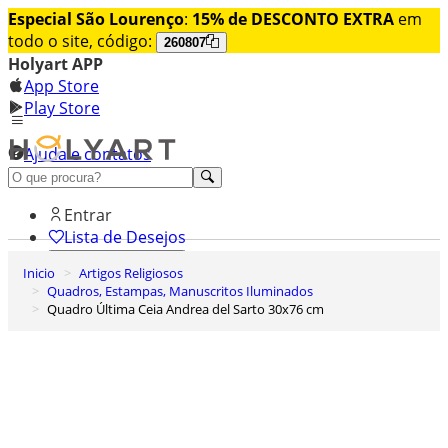
Especial São Lourenço
:
15% de DESCONTO EXTRA
em
todo o site, código:
260807
Holyart APP
App Store
Play Store
Ajuda e contatos
Conheça premium
Entrar
Lista de Desejos
Inicio
Artigos Religiosos
0
Quadros, Estampas, Manuscritos Iluminados
Carrinho de Compras
Quadro Última Ceia Andrea del Sarto 30x76 cm