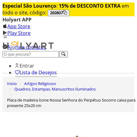
Especial São Lourenço
:
15% de DESCONTO EXTRA
em
todo o site, código:
260807
Holyart APP
App Store
Play Store
Ajuda e contatos
Conheça premium
Entrar
Lista de Desejos
Inicio
Artigos Religiosos
0
Quadros, Estampas, Manuscritos Iluminados
Carrinho de Compras
Placa de madeira ícone Nossa Senhora do Perpétuo Socorro caixa para
presente 25x20 cm