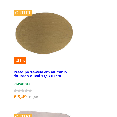
OUTLET
-41
%
Prato porta-vela em alumínio
dourado ouval 13,5x10 cm
DISPONÍVEL
€ 3,49
€ 5,90
OUTLET