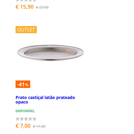
€ 15,90
€ 27,00
OUTLET
-41
%
Prato castiçal latão prateado
opaco
DISPONÍVEL
€ 7,00
€ 11,90