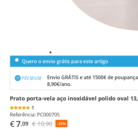
Quero o envio grátis para este artigo
Envio GRÁTIS e até 1500€ de poupança
8,90€/ano.
Prato porta-vela aço inoxidável polido oval 13
1
Referência:
PC000705
€
7
€ 10,90
,09
-35%