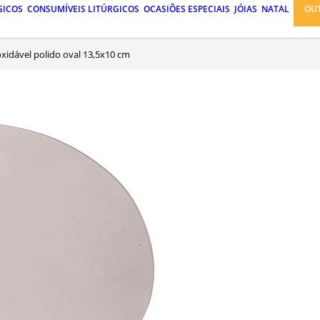
GICOS
CONSUMÍVEIS LITÚRGICOS
OCASIÕES ESPECIAIS
JÓIAS
NATAL
OU
noxidável polido oval 13,5x10 cm