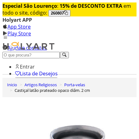
Especial São Lourenço
:
15% de DESCONTO EXTRA
em
todo o site, código:
260807
Holyart APP
App Store
Play Store
Ajuda e contatos
Conheça premium
Entrar
Lista de Desejos
Inicio
Artigos Religiosos
Porta-velas
0
Castiçal latão prateado opaco diâm. 2 cm
Carrinho de Compras