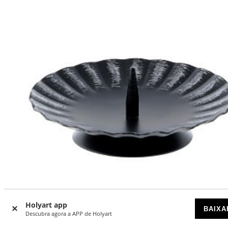
Holyart app
BAIXA
-17
Descubra agora a APP de Holyart
%