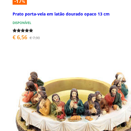
-17
%
Prato porta-vela em latão dourado opaco 13 cm
DISPONÍVEL
€ 6,56
€ 7,90