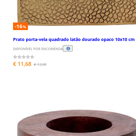
-16
%
Prato porta-vela quadrado latão dourado opaco 10x10 cm
DISPONÍVEL POR ENCOMENDA
€ 11,68
€ 13,90