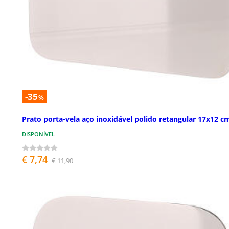
-35
%
Prato porta-vela aço inoxidável polido retangular 17x12 c
DISPONÍVEL
€ 7,74
€ 11,90