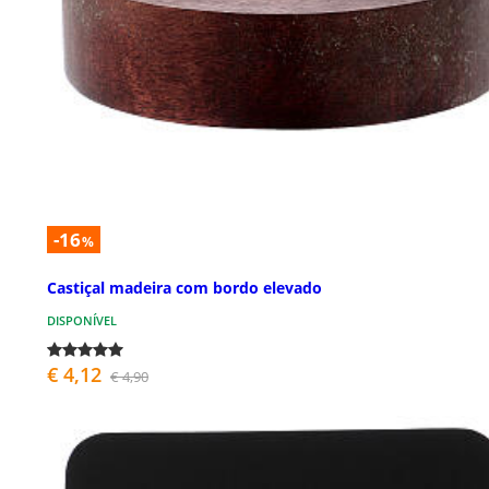
-16
%
Castiçal madeira com bordo elevado
DISPONÍVEL
€ 4,12
€ 4,90