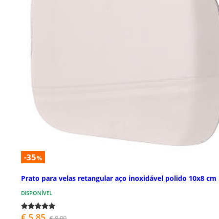
-35
%
Prato para velas retangular aço inoxidável polido 10x8 cm
DISPONÍVEL
€ 5,85
€ 9,00