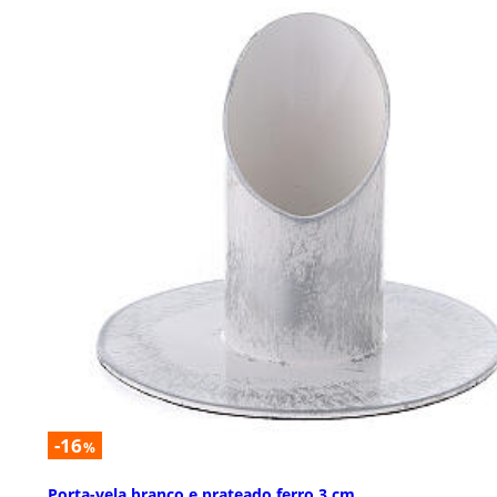
-16
%
Porta-vela branco e prateado ferro 3 cm