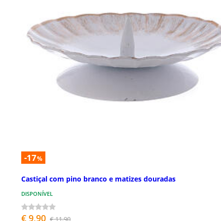
-17
%
Castiçal com pino branco e matizes douradas
DISPONÍVEL
€ 9,90
€ 11,90