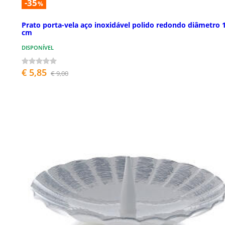
-35
%
Prato porta-vela aço inoxidável polido redondo diâmetro 
cm
DISPONÍVEL
€ 5,85
€ 9,00