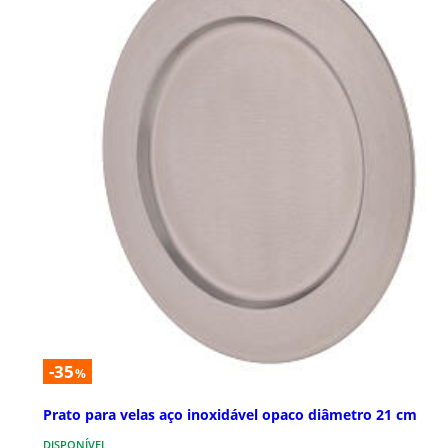
-35
%
Prato para velas aço inoxidável opaco diâmetro 21 cm
DISPONÍVEL