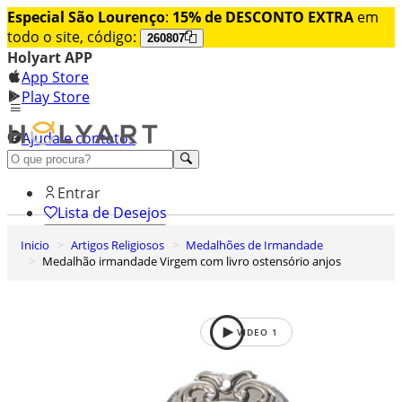
Especial São Lourenço
:
15% de DESCONTO EXTRA
em
todo o site, código:
260807
Holyart APP
App Store
Play Store
Ajuda e contatos
Conheça premium
Entrar
Lista de Desejos
Inicio
Artigos Religiosos
Medalhões de Irmandade
0
Medalhão irmandade Virgem com livro ostensório anjos
Carrinho de Compras
VIDEO
1