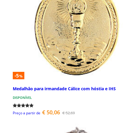
-5
%
Medalhão para irmandade Cálice com hóstia e IHS
DISPONÍVEL
€ 50,06
€ 52,69
Preço a partir de