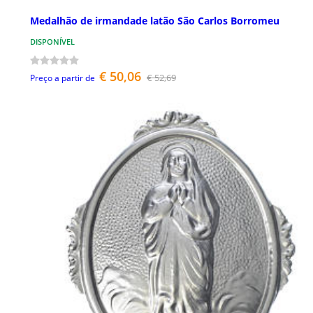
Medalhão de irmandade latão São Carlos Borromeu
DISPONÍVEL
€ 50,06
€ 52,69
Preço a partir de