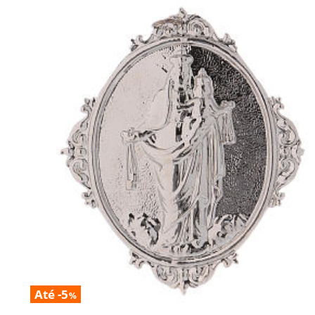
Até -5
%