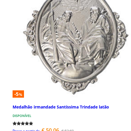
-5
%
Medalhão irmandade Santíssima Trindade latão
DISPONÍVEL
€ 50,06
€ 52,69
Preço a partir de