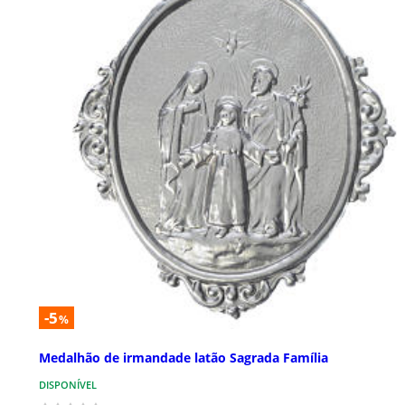
-5
%
Medalhão de irmandade latão Sagrada Família
DISPONÍVEL