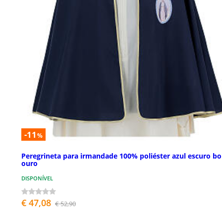
-11
%
Peregrineta para irmandade 100% poliéster azul escuro b
ouro
DISPONÍVEL
€ 47,08
€ 52,90