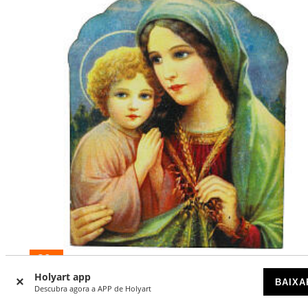
-20
%
Holyart app
BAIXA
Íman madeira Virgem com o Menino
Descubra agora a APP de Holyart