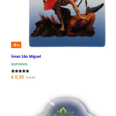
-9
%
Íman São Miguel
DISPONÍVEL
€ 0,90
€ 0,99