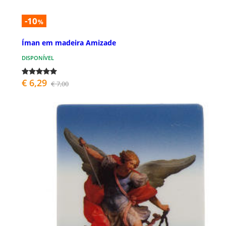
-10
%
Íman em madeira Amizade
DISPONÍVEL
€ 6,29
€ 7,00