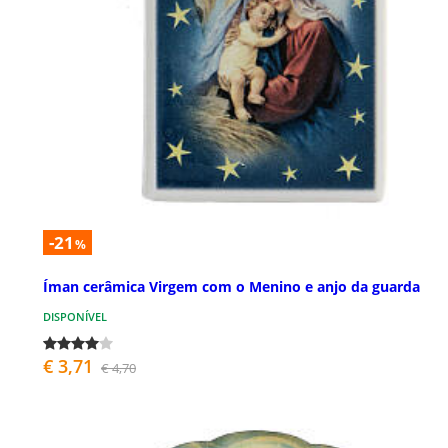
-21
%
Íman cerâmica Virgem com o Menino e anjo da guarda
DISPONÍVEL
€ 3,71
€ 4,70