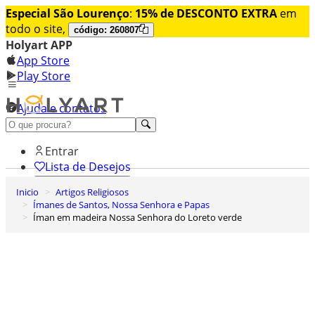
Especial São Lourenço
:
15% de DESCONTO EXTRA
em
todo o site,
código: 260807
Holyart APP
App Store
Play Store
Ajuda e contatos
Conheça premium
Entrar
Lista de Desejos
Inicio
Artigos Religiosos
0
Ímanes de Santos, Nossa Senhora e Papas
Carrinho de Compras
Íman em madeira Nossa Senhora do Loreto verde