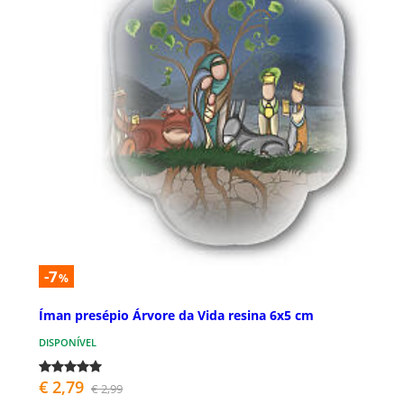
-7
%
Íman presépio Árvore da Vida resina 6x5 cm
DISPONÍVEL
€ 2,79
€ 2,99