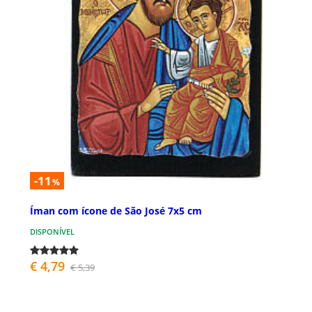
-11
%
Íman com ícone de São José 7x5 cm
DISPONÍVEL
€ 4,79
€ 5,39