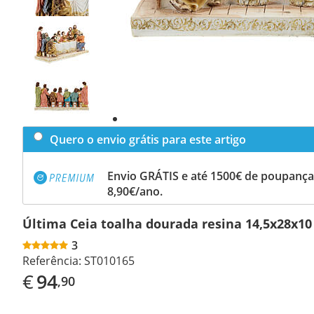
Previous
slide
Next
slide
Quero o envio grátis para este artigo
Envio GRÁTIS e até 1500€ de poupança
8,90€/ano.
Última Ceia toalha dourada resina 14,5x28x1
3
Referência:
ST010165
€
94
,90