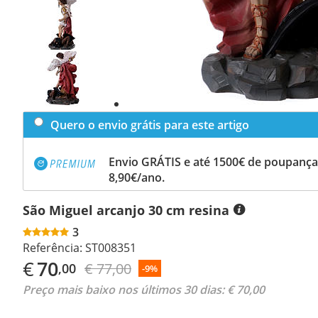
Previous
slide
Next
slide
Quero o envio grátis para este artigo
Envio GRÁTIS e até 1500€ de poupança
8,90€/ano.
São Miguel arcanjo 30 cm resina
3
Referência:
ST008351
€
70
€ 77,00
,00
-9%
Preço mais baixo nos últimos 30 dias:
€ 70,00