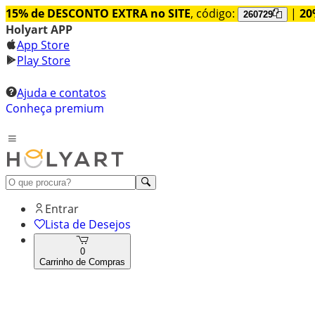
15% de DESCONTO EXTRA no SITE
, código:
|
20
260729
Holyart APP
App Store
Play Store
Ajuda e contatos
Conheça premium
Entrar
Lista de Desejos
0
Carrinho de Compras