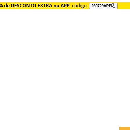
% de DESCONTO EXTRA na APP
, código:
260729APP