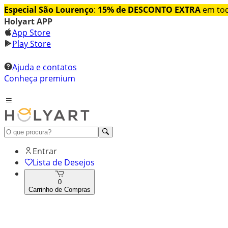
Especial São Lourenço
:
15% de DESCONTO EXTRA
em tod
Holyart APP
App Store
Play Store
Ajuda e contatos
Conheça premium
Entrar
Lista de Desejos
0
Carrinho de Compras