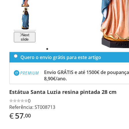
Previous
slide
Next
slide
Quero o envio grátis para este artigo
Envio GRÁTIS e até 1500€ de poupança
8,90€/ano.
Estátua Santa Luzia resina pintada 28 cm
0
Referência:
ST008713
€
57
,00