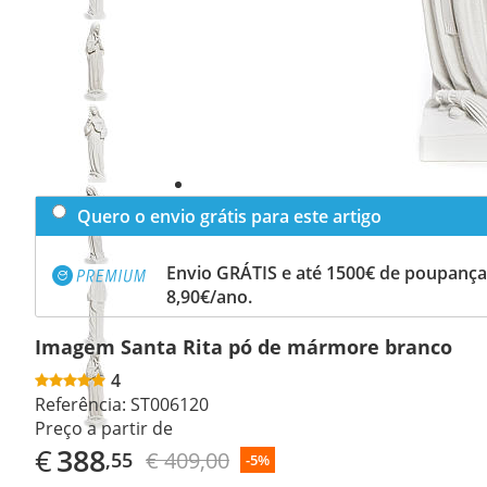
Previous
slide
Next
slide
Quero o envio grátis para este artigo
Envio GRÁTIS e até 1500€ de poupança
8,90€/ano.
Imagem Santa Rita pó de mármore branco
4
Referência:
ST006120
Preço a partir de
€
388
€ 409,00
,55
-5%