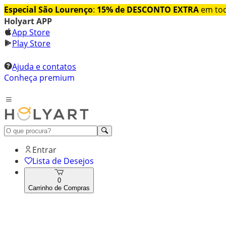
Especial São Lourenço
:
15% de DESCONTO EXTRA
em tod
Holyart APP
App Store
Play Store
Ajuda e contatos
Conheça premium
Entrar
Lista de Desejos
0
Carrinho de Compras