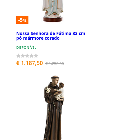
-5
%
Nossa Senhora de Fátima 83 cm
pó mármore corado
DISPONÍVEL
€ 1.187,50
€ 1.250,00