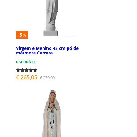
-5
%
Virgem e Menino 45 cm pó de
mármore Carrara
DISPONÍVEL
€ 265,05
€ 279,00