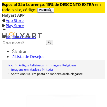
Especial São Lourenço
:
15% de DESCONTO EXTRA
em
todo o site, código:
260807
Holyart APP
App Store
Play Store
Ajuda e contatos
Conheça premium
Entrar
Lista de Desejos
Inicio
Artigos Religiosos
Imagens Religiosas
0
Imagens em Madeira Pintada
Carrinho de Compras
Santa Ana 100 cm pasta de madeira acab. elegante