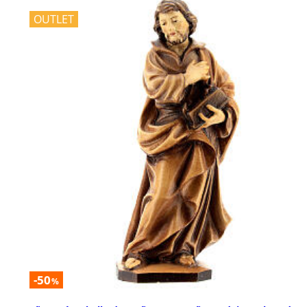
OUTLET
-50
%