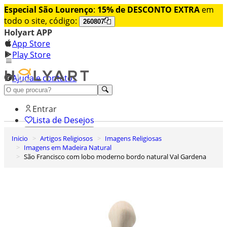
Especial São Lourenço
:
15% de DESCONTO EXTRA
em
todo o site, código:
260807
Holyart APP
App Store
Play Store
Ajuda e contatos
Conheça premium
Entrar
Lista de Desejos
Inicio
Artigos Religiosos
Imagens Religiosas
0
Imagens em Madeira Natural
Carrinho de Compras
São Francisco com lobo moderno bordo natural Val Gardena