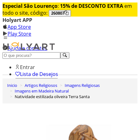
Especial São Lourenço
:
15% de DESCONTO EXTRA
em
todo o site, código:
260807
Holyart APP
App Store
Play Store
Ajuda e contatos
Conheça premium
Entrar
Lista de Desejos
Inicio
Artigos Religiosos
Imagens Religiosas
0
Imagens em Madeira Natural
Carrinho de Compras
Natividade estilizada oliveira Terra Santa