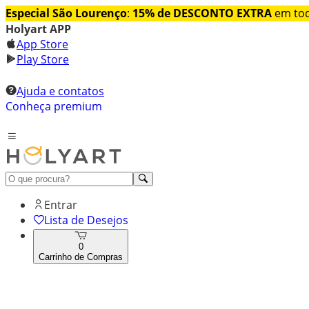
Especial São Lourenço
:
15% de DESCONTO EXTRA
em tod
Holyart APP
App Store
Play Store
Ajuda e contatos
Conheça premium
Entrar
Lista de Desejos
0
Carrinho de Compras