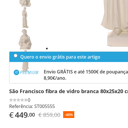
Previous
slide
Next
slide
Quero o envio grátis para este artigo
Envio GRÁTIS e até 1500€ de poupança
8,90€/ano.
São Francisco fibra de vidro branca 80x25x20 
0
Referência:
ST005555
€
449
€ 859,00
,00
-48%