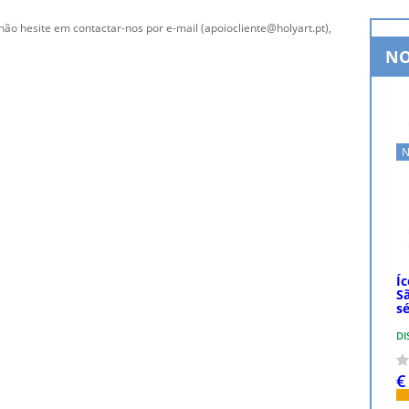
não hesite em contactar-nos por e-mail (apoiocliente@holyart.pt),
NO
N
Í
S
s
DI
€