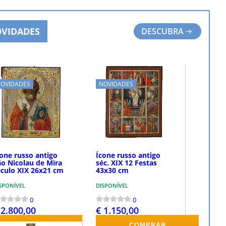
VIDADES
DESCUBRA
OVIDADES
NOVIDADES
cone russo antigo
Ícone russo antigo
ão Nicolau de Mira
séc. XIX 12 Festas
éculo XIX 26x21 cm
43x30 cm
SPONÍVEL
DISPONÍVEL
0
0
 2.800,00
€ 1.150,00
COMPRAR
COMPRAR