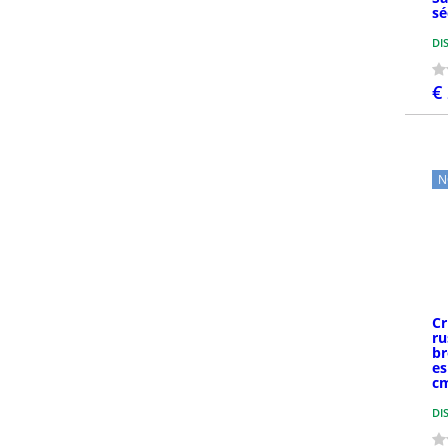
sé
DI
€
N
Cr
ru
br
es
c
DI