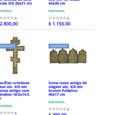
culo XIX 26x21 cm
43x30 cm
SPONÍVEL
DISPONÍVEL
0
0
 2.800,00
€ 1.150,00
COMPRAR
COMPRAR
OVIDADES
NOVIDADES
ucifixo ortodoxo
Ícone russo antigo de
sso séc. XIX em
viagem séc. XIX em
onze antigo com
bronze Políptico
maltes 18,5x14,5
40x17 cm
m
DISPONÍVEL
SPONÍVEL
0
0
€ 790,00