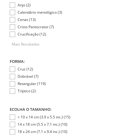
Anjo (2)
Calendário menológico (3)
Cenas (13)
Cristo Pantocrator (7)
Crucificação (12)
Mais Resultados
FORMA:
Cruz (12)
Dobrável (7)
Retangular (119)
Tríptico (2)
ECOLHA O TAMANHO:
< 10 x 14 cm (3.9 x 5.5 inc.) (15)
14 x 18 cm (5.5 x 7.1 inc.) (10)
18 x 24 cm (7.1 x 9.4 inc.) (10)