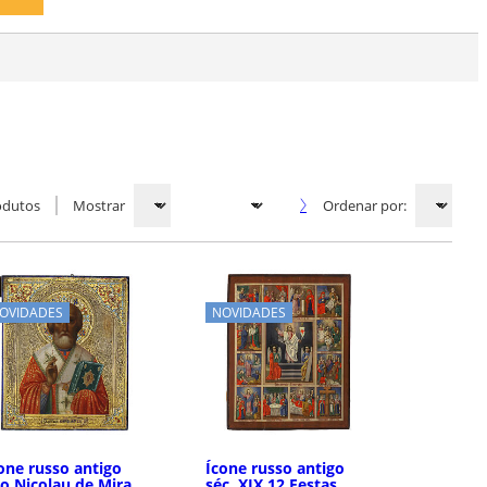
odutos
Mostrar
Ordenar por:
OVIDADES
NOVIDADES
one russo antigo
Ícone russo antigo
o Nicolau de Mira
séc. XIX 12 Festas