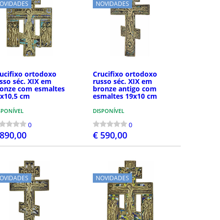
OVIDADES
NOVIDADES
ucifixo ortodoxo
Crucifixo ortodoxo
sso séc. XIX em
russo séc. XIX em
onze com esmaltes
bronze antigo com
x10,5 cm
esmaltes 19x10 cm
SPONÍVEL
DISPONÍVEL
0
0
 890,00
€ 590,00
COMPRAR
COMPRAR
OVIDADES
NOVIDADES