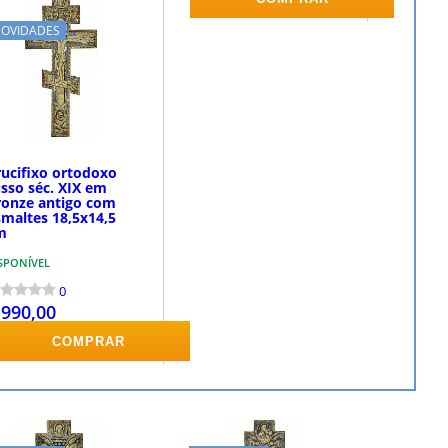
OVIDADES
rucifixo ortodoxo
usso séc. XIX em
ronze antigo com
smaltes 18,5x14,5
m
SPONÍVEL
0
 990,00
COMPRAR