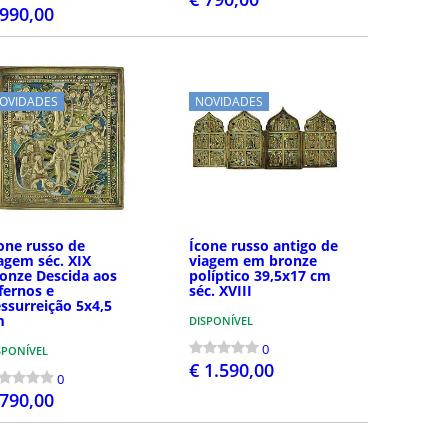
 990,00
COMPRAR
COMPRAR
OVIDADES
NOVIDADES
one russo de
Ícone russo antigo de
agem séc. XIX
viagem em bronze
onze Descida aos
políptico 39,5x17 cm
fernos e
séc. XVIII
ssurreição 5x4,5
m
DISPONÍVEL
0
SPONÍVEL
€ 1.590,00
0
 790,00
COMPRAR
COMPRAR