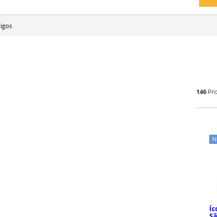
tigos
146
Pr
N
Íc
Sã