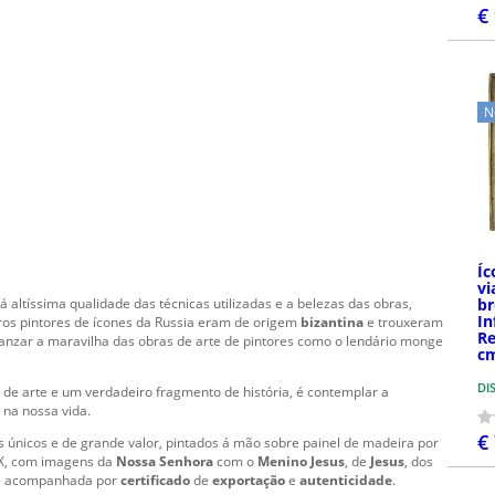
€
N
Íc
vi
br
altíssima qualidade das técnicas utilizadas e a belezas das obras,
In
iros pintores de ícones da Russia eram de origem
bizantina
e trouxeram
Re
canzar a maravilha das obras de arte de pintores como o lendário monge
c
DI
 de arte e um verdadeiro fragmento de história, é contemplar a
 na nossa vida.
€
s únicos e de grande valor, pintados á mão sobre painel de madeira por
XIX, com imagens da
Nossa Senhora
com o
Menino Jesus
, de
Jesus
, dos
a é acompanhada por
certificado
de
exportação
e
autenticidade
.