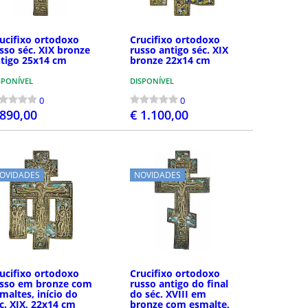
ucifixo ortodoxo
Crucifixo ortodoxo
sso séc. XIX bronze
russo antigo séc. XIX
tigo 25x14 cm
bronze 22x14 cm
SPONÍVEL
DISPONÍVEL
0
0
 890,00
€ 1.100,00
COMPRAR
COMPRAR
OVIDADES
NOVIDADES
ucifixo ortodoxo
Crucifixo ortodoxo
sso em bronze com
russo antigo do final
maltes, início do
do séc. XVIII em
c. XIX, 22x14 cm
bronze com esmalte,