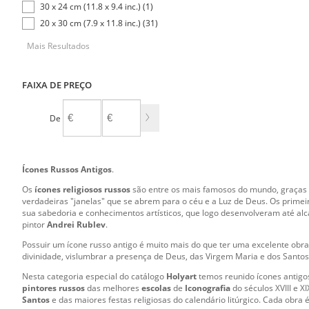
30 x 24 cm (11.8 x 9.4 inc.) (1)
20 x 30 cm (7.9 x 11.8 inc.) (31)
Mais Resultados
FAIXA DE PREÇO
De
A
Ícones Russos Antigos
.
Os
ícones religiosos russos
são entre os mais famosos do mundo, graças á 
verdadeiras "janelas" que se abrem para o céu e a Luz de Deus. Os prime
sua sabedoria e conhecimentos artísticos, que logo desenvolveram até al
pintor
Andrei Rublev
.
Possuir um ícone russo antigo é muito mais do que ter uma excelente obra
divinidade, vislumbrar a presença de Deus, das Virgem Maria e dos Santos
Nesta categoria especial do catálogo
Holyart
temos reunido ícones antigo
pintores russos
das melhores
escolas
de
Iconografia
do séculos XVIII e 
Santos
e das maiores festas religiosas do calendário litúrgico. Cada obr