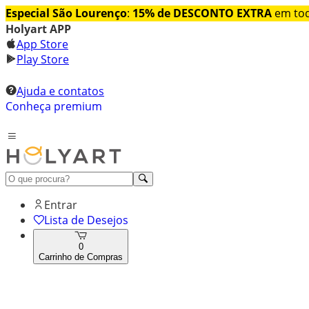
Especial São Lourenço
:
15% de DESCONTO EXTRA
em tod
Holyart APP
App Store
Play Store
Ajuda e contatos
Conheça premium
Entrar
Lista de Desejos
0
Carrinho de Compras