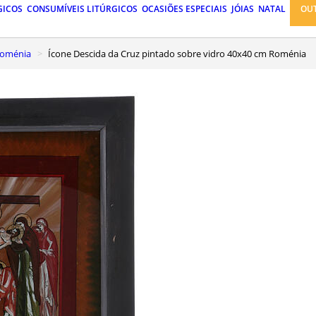
GICOS
CONSUMÍVEIS LITÚRGICOS
OCASIÕES ESPECIAIS
JÓIAS
NATAL
OU
Roménia
Ícone Descida da Cruz pintado sobre vidro 40x40 cm Roménia