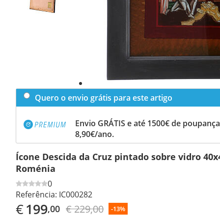
Quero o envio grátis para este artigo
Envio GRÁTIS e até 1500€ de poupança
8,90€/ano.
Ícone Descida da Cruz pintado sobre vidro 40
Roménia
0
Referência:
IC000282
€
199
€ 229,00
,00
-13%