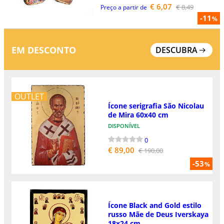
€ 6,07
€ 8,49
Preço a partir de
-11
%
EM DESCONTO
DESCUBRA
OUTLET
Ícone serigrafia São Nicolau
de Mira 60x40 cm
DISPONÍVEL
0
€ 89,00
€ 190,00
-53
%
Ícone Black and Gold estilo
russo Mãe de Deus Iverskaya
18x24 cm