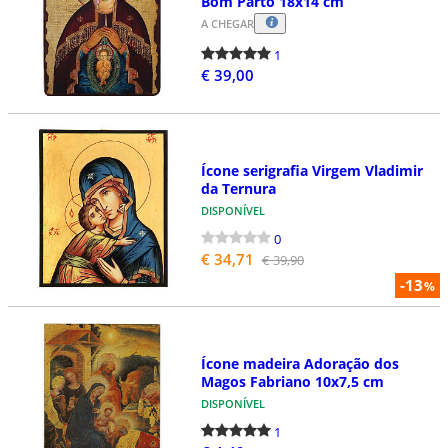
Bom Parto 18x14 cm
A CHEGAR
1
€ 39,00
Ícone serigrafia Virgem Vladimir
da Ternura
DISPONÍVEL
0
€ 34,71
€ 39,90
-13
%
Ícone madeira Adoração dos
Magos Fabriano 10x7,5 cm
DISPONÍVEL
1