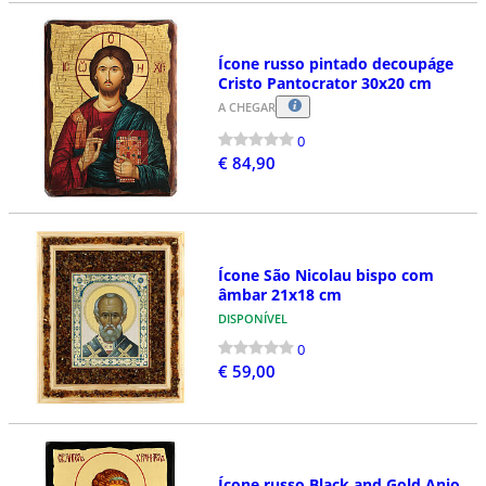
Ícone russo pintado decoupáge
Cristo Pantocrator 30x20 cm
A CHEGAR
0
€ 84,90
Ícone São Nicolau bispo com
âmbar 21x18 cm
DISPONÍVEL
0
€ 59,00
Ícone russo Black and Gold Anjo