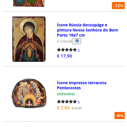
-12
%
Ícone Rússia decoupáge e
pintura Nossa Senhora do Bom
Parto 10x7 cm
A CHEGAR
2
€ 17,90
Ícone impresso terracota
Pentecostes
DISPONÍVEL
5
€ 7,99
€ 8,49
-6
%