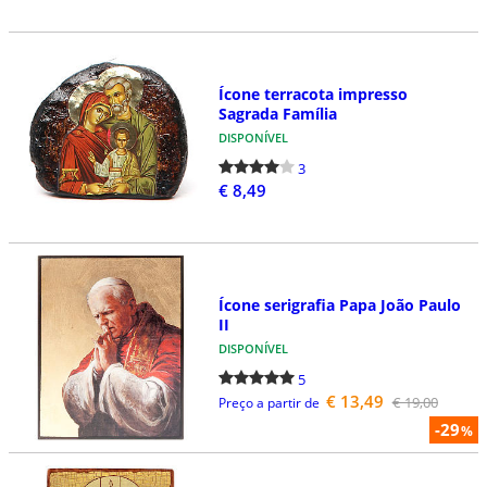
Ícone terracota impresso
Sagrada Família
DISPONÍVEL
3
€ 8,49
Ícone serigrafia Papa João Paulo
II
DISPONÍVEL
5
€ 13,49
€ 19,00
Preço a partir de
-29
%