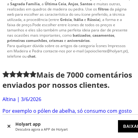
a
Sagrada Família
, a
Última Ceia
,
Anjos
,
Santos
e muitas outras,
realizadas em quadros de madeira ou pedra. Use os
filtros
da página
web para escolher as característica do seu ícone preferido, a técnica
utilizada, a procedência (entre
Grécia
,
Itália
e
Rússia
), a forma e a
faixa de preço.Pode escolher entre ícones de todos os preços e
tamanhos e eles são também uma perfeita ideia para dar de presente
nas ocasiões mais importantes, como
batizados
,
casamentos
,
primeiras comunhões
,
crismas
e
aniversários
.
Para qualquer dúvida sobre os artigos da categoria Ícones Impressos
em Madeira e Pedra contacte-nos por e-mail (apoiocliente@holyart.pt),
telefone ou
chat
.
Mais de
7000
comentários
enviados por nossos clientes.
Altina
|
3/6/2026
Por exemplo o pólen de abelha, só consumo com gosto
o que compro na Holyart! O processo de entrega
Holyart app
também...
BAIXA
Descubra agora a APP de Holyart
Isabel
|
3/4/2026