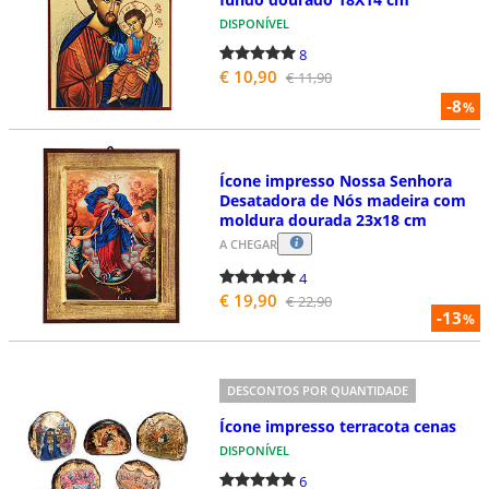
DISPONÍVEL
8
€ 10,90
€ 11,90
-8
%
Ícone impresso Nossa Senhora
Desatadora de Nós madeira com
moldura dourada 23x18 cm
A CHEGAR
4
€ 19,90
€ 22,90
-13
%
DESCONTOS POR QUANTIDADE
Ícone impresso terracota cenas
DISPONÍVEL
6