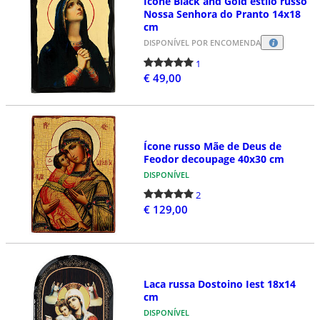
Ícone Black and Gold estilo russo
Nossa Senhora do Pranto 14x18
cm
DISPONÍVEL POR ENCOMENDA
1
€ 49,00
Ícone russo Mãe de Deus de
Feodor decoupage 40x30 cm
DISPONÍVEL
2
€ 129,00
Laca russa Dostoino Iest 18x14
cm
DISPONÍVEL