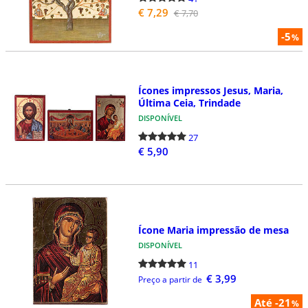
€ 7,29
€ 7,70
-5
%
Ícones impressos Jesus, Maria,
Última Ceia, Trindade
DISPONÍVEL
27
€ 5,90
Ícone Maria impressão de mesa
DISPONÍVEL
11
€ 3,99
Preço a partir de
Até -21
%