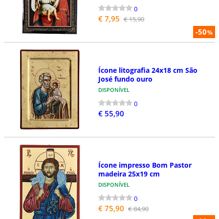
0
€ 7,95
€ 15,90
-50
%
Ícone litografia 24x18 cm São
José fundo ouro
DISPONÍVEL
0
€ 55,90
Ícone impresso Bom Pastor
madeira 25x19 cm
DISPONÍVEL
0
€ 75,90
€ 84,90