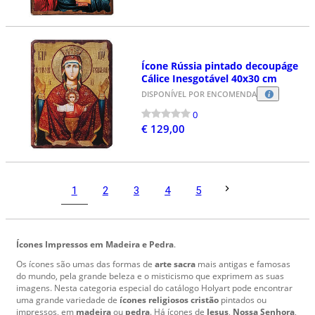
Ícone Rússia pintado decoupáge
Cálice Inesgotável 40x30 cm
DISPONÍVEL POR ENCOMENDA
0
€ 129,00
1
2
3
4
5
Ícones Impressos em Madeira e Pedra
.
Os ícones são umas das formas de
arte sacra
mais antigas e famosas
do mundo, pela grande beleza e o misticismo que exprimem as suas
imagens. Nesta categoria especial do catálogo Holyart pode encontrar
uma grande variedade de
ícones religiosos cristão
pintados ou
impressos, em
madeira
ou
pedra
. Há ícones de
Jesus
,
Nossa Senhora
,