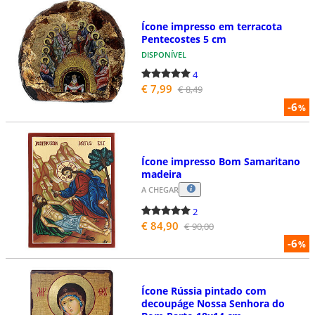
Ícone impresso em terracota
Pentecostes 5 cm
DISPONÍVEL
4
€ 7,99
€ 8,49
-6
%
Ícone impresso Bom Samaritano
madeira
A CHEGAR
2
€ 84,90
€ 90,00
-6
%
Ícone Rússia pintado com
decoupáge Nossa Senhora do