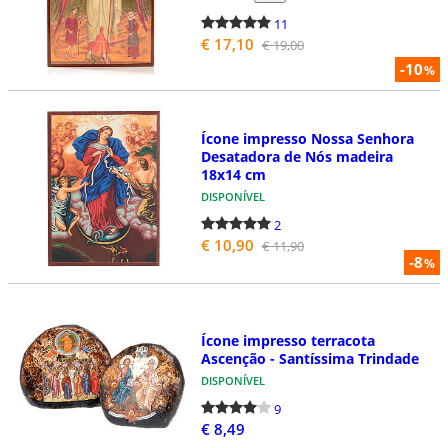
11
€ 17,10
€ 19,00
-10
%
Ícone impresso Nossa Senhora
Desatadora de Nós madeira
18x14 cm
DISPONÍVEL
2
€ 10,90
€ 11,90
-8
%
Ícone impresso terracota
Ascenção - Santíssima Trindade
DISPONÍVEL
9
€ 8,49