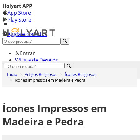
Holyart APP
App Store
Play Store
Ajuda e contatos
Conheça premium
Entrar
Lista de Desejos
0
Inicio
Artigos Religiosos
Ícones Religiosos
Carrinho de Compras
Ícones Impressos em Madeira e Pedra
Ícones Impressos em
Madeira e Pedra