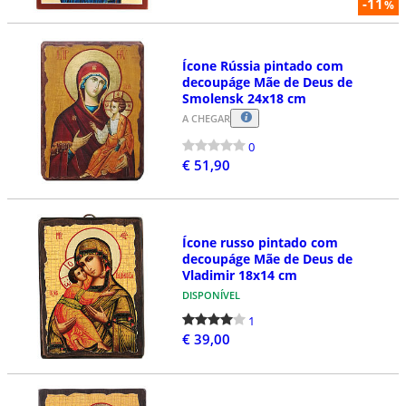
-11
%
Ícone Rússia pintado com
decoupáge Mãe de Deus de
Smolensk 24x18 cm
A CHEGAR
0
€ 51,90
Ícone russo pintado com
decoupáge Mãe de Deus de
Vladimir 18x14 cm
DISPONÍVEL
1
€ 39,00