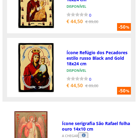
DISPONÍVEL
0
€ 44,50
€ 89,00
-50
%
Ícone Refúgio dos Pecadores
estilo russo Black and Gold
18x24 cm
DISPONÍVEL
0
€ 44,50
€ 89,00
-50
%
Ícone serigrafia São Rafael folha
ouro 14x10 cm
A CHEGAR