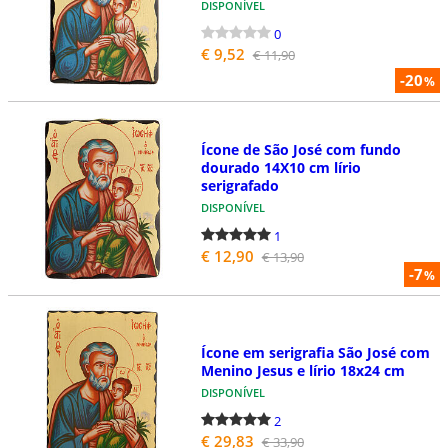
DISPONÍVEL
0
€ 9,52
€ 11,90
-20
%
Ícone de São José com fundo
dourado 14X10 cm lírio
serigrafado
DISPONÍVEL
1
€ 12,90
€ 13,90
-7
%
Ícone em serigrafia São José com
Menino Jesus e lírio 18x24 cm
DISPONÍVEL
2
€ 29,83
€ 33,90