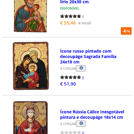
lírio 20x30 cm
DISPONÍVEL
1
€ 55,46
€ 59,00
-6
%
Ícone russo pintado com
decoupáge Sagrada Família
24x18 cm
A CHEGAR
5
€ 51,90
Ícone Rússia Cálice Inesgotável
pintura e decoupáge 18x14 cm
A CHEGAR
0