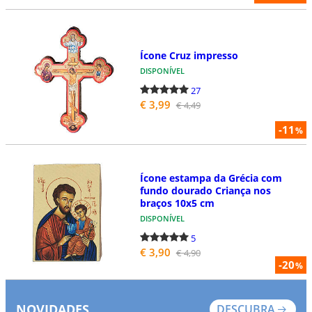
Ícone Cruz impresso
DISPONÍVEL
27
€ 3,99
€ 4,49
-11
%
Ícone estampa da Grécia com
fundo dourado Criança nos
braços 10x5 cm
DISPONÍVEL
5
€ 3,90
€ 4,90
-20
%
NOVIDADES
DESCUBRA