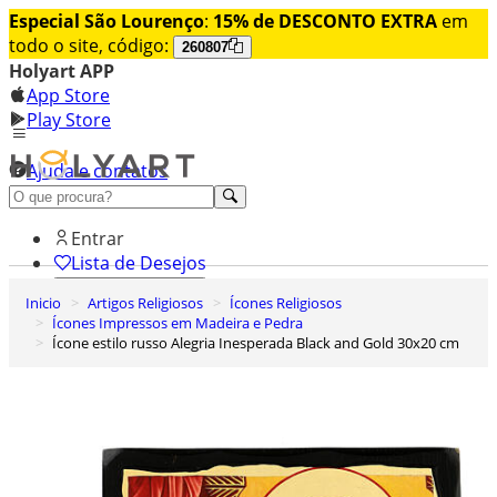
Especial São Lourenço
:
15% de DESCONTO EXTRA
em
todo o site, código:
260807
Holyart APP
App Store
Play Store
Ajuda e contatos
Conheça premium
Entrar
Lista de Desejos
Inicio
Artigos Religiosos
Ícones Religiosos
0
Ícones Impressos em Madeira e Pedra
Carrinho de Compras
Ícone estilo russo Alegria Inesperada Black and Gold 30x20 cm