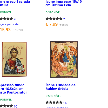
one grego Sagrada
Ícone impresso 15x10
mília
cm Última Ceia
SPONÍVEL
DISPONÍVEL
9
2
€ 7,99
eço a partir de
€ 8,70
 15,93
€ 17,90
DETALHES
COMPRAR
pressão fundo
Ícone Trindade de
ro 16,5x24 cm
Rublev Grécia
isto Pantocrator
DISPONÍVEL
SPONÍVEL
16
10
Preço a partir de