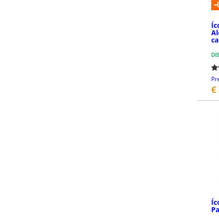
-
Íc
Al
ca
DI
Pr
€
Íc
Pa