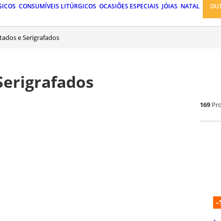
GICOS
CONSUMÍVEIS LITÚRGICOS
OCASIÕES ESPECIAIS
JÓIAS
NATAL
OU
tados e Serigrafados
Serigrafados
169
Pr
-