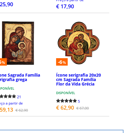
 25,90
€ 17,90
COMPRAR
DETALHES
6
-6
%
%
one Sagrada Família
Ícone serigrafia 20x20
rigrafia grega
cm Sagrada Família
Flor da Vida Grécia
SPONÍVEL
DISPONÍVEL
21
5
eço a partir de
€ 62,90
€ 67,00
 59,13
€ 62,90
DETALHES
COMPRAR