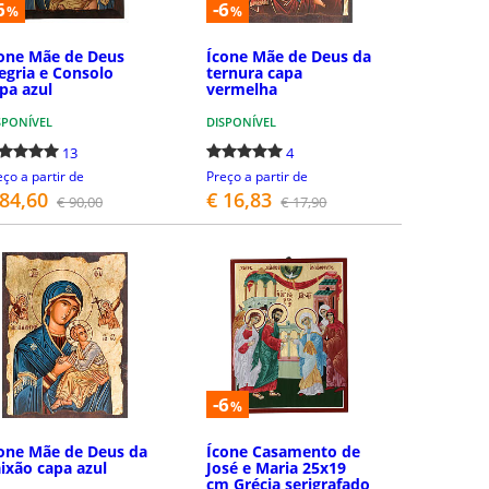
6
-6
%
%
one Mãe de Deus
Ícone Mãe de Deus da
egria e Consolo
ternura capa
pa azul
vermelha
SPONÍVEL
DISPONÍVEL
13
4
eço a partir de
Preço a partir de
 84,60
€ 16,83
€ 90,00
€ 17,90
DETALHES
DETALHES
-6
%
one Mãe de Deus da
Ícone Casamento de
ixão capa azul
José e Maria 25x19
cm Grécia serigrafado