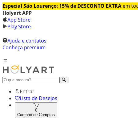
Especial São Lourenço
:
15% de DESCONTO EXTRA
em tod
Holyart APP
App Store
Play Store
Ajuda e contatos
Conheça premium
Entrar
Lista de Desejos
0
Carrinho de Compras