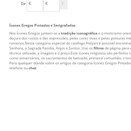
De
A
Ícones Gregos Pintados e Serigrafados
.
Nos Ícones Gregos juntam-se a
tradição iconográfica
e o misticismo orien
doçura dos rostos e das expressões, pelas cores vivas e pelas posturas men
romenos.Nesta categoria especial do catálogo Holyart é possível encontra
Senhora, a Sagrada Família, Anjos e Santos. Use os
filtros
da página para 
técnica utilizada, a imagem e o preço.Este ícones religiosos são perfeito
como aniversários, os sacramentos de batizado, primeira comunhão, cris
Para qualquer dúvida sobre os artigos da categoria Ícones Gregos Pintados
telefone ou
chat
.