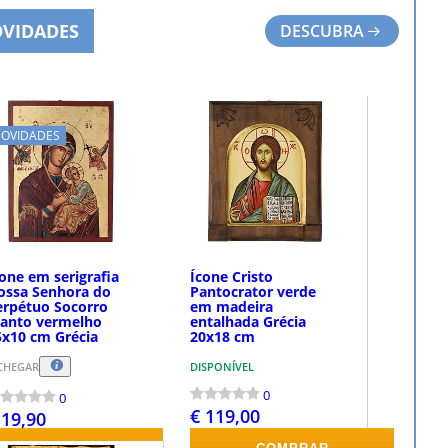
VIDADES
DESCUBRA
OVIDADES
one em serigrafia
Ícone Cristo
ossa Senhora do
Pantocrator verde
erpétuo Socorro
em madeira
anto vermelho
entalhada Grécia
5x10 cm Grécia
20x18 cm
CHEGAR
DISPONÍVEL
0
0
€ 119,00
 19,90