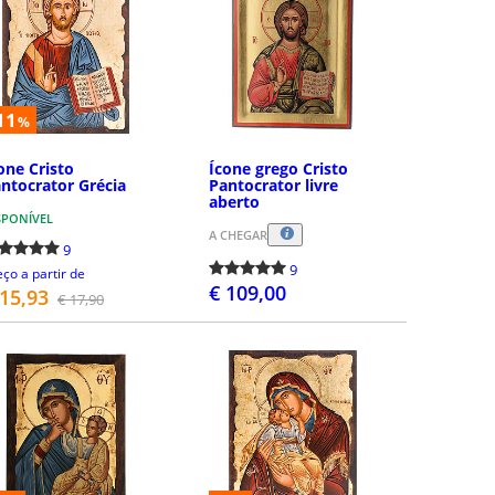
11
%
one Cristo
Ícone grego Cristo
ntocrator Grécia
Pantocrator livre
aberto
SPONÍVEL
A CHEGAR
9
9
eço a partir de
€ 109,00
 15,93
€ 17,90
DETALHES
COMPRAR