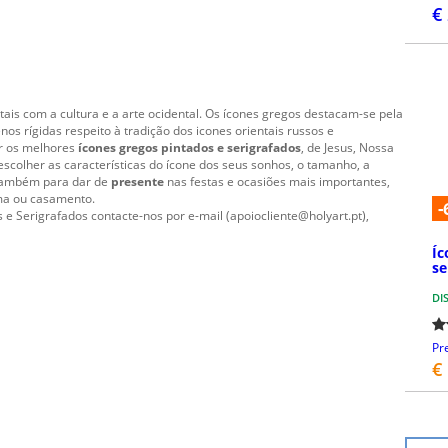
€
tais com a cultura e a arte ocidental. Os ícones gregos destacam-se pela
os rígidas respeito à tradição dos icones orientais russos e
r os melhores
ícones gregos pintados e serigrafados
, de Jesus, Nossa
escolher as características do ícone dos seus sonhos, o tamanho, a
s também para dar de
presente
nas festas e ocasiões mais importantes,
ma ou casamento.
-
 e Serigrafados contacte-nos por e-mail (apoiocliente@holyart.pt),
Íc
se
DI
Pr
€