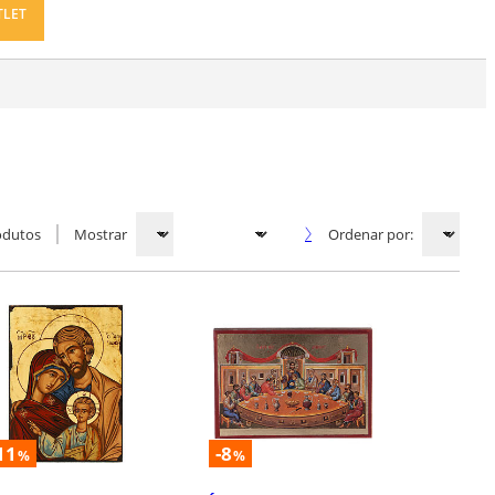
TLET
odutos
Mostrar
Ordenar por:
11
-8
%
%