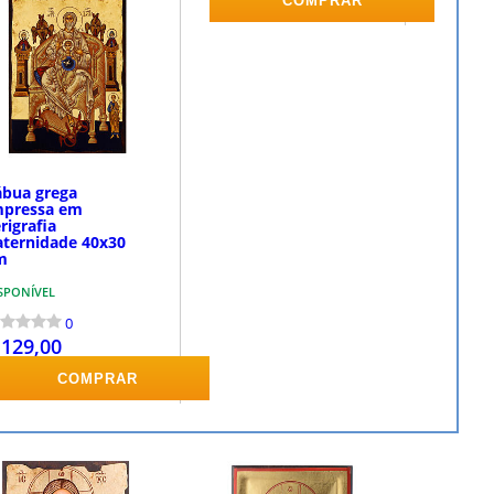
COMPRAR
COMPRAR
ábua grega
mpressa em
rigrafia
aternidade 40x30
m
SPONÍVEL
0
 129,00
COMPRAR