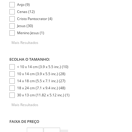
Anjo (9)
Cenas (12)
Cristo Pantocrator (4)
Jesus (30)
Menino Jesus (1)
Mais Resultados
ECOLHA O TAMANHO:
< 10 x 14 cm (3.9 x 5.5 inc.) (10)
10 x 14 cm (3.9 x 5.5 inc.) (28)
14 x 18 cm (5.5 x 7.1 inc.) (27)
18 x 24 cm (7.1 x 9.4 inc.) (48)
30 x 13 cm (11.82 x 5.12 inc.) (1)
Mais Resultados
FAIXA DE PREÇO