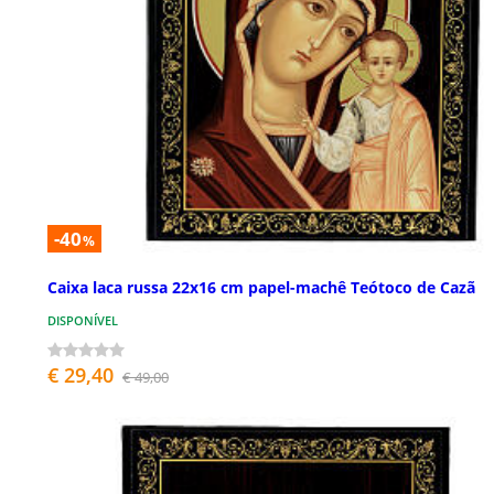
-40
%
Caixa laca russa 22x16 cm papel-machê Teótoco de Cazã
DISPONÍVEL
€ 29,40
€ 49,00