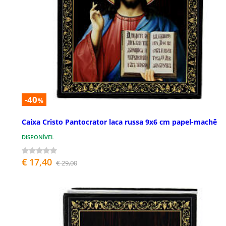
-40
%
Caixa Cristo Pantocrator laca russa 9x6 cm papel-machê
DISPONÍVEL
€ 17,40
€ 29,00