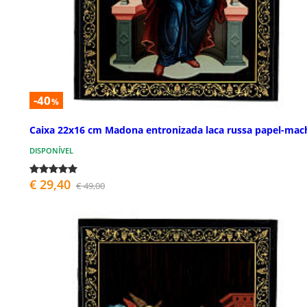
-40
%
Caixa 22x16 cm Madona entronizada laca russa papel-mac
DISPONÍVEL
€ 29,40
€ 49,00