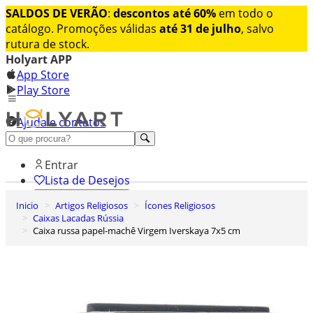
SALDOS DE VERÃO
:
descontos até 60%
em todo o
catálogo. Promoções válidas
até 31 de julho
, salvo
rutura de stock.
Holyart APP
App Store
Play Store
Ajuda e contatos
Conheça premium
Entrar
Lista de Desejos
Inicio
Artigos Religiosos
Ícones Religiosos
0
Caixas Lacadas Rússia
Carrinho de Compras
Caixa russa papel-machê Virgem Iverskaya 7x5 cm