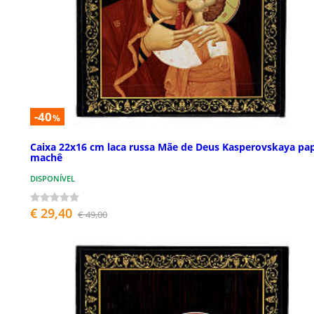
-40
%
Caixa 22x16 cm laca russa Mãe de Deus Kasperovskaya pap
machê
DISPONÍVEL
€ 29,40
€ 49,00