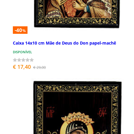
-40
%
Caixa 14x10 cm Mãe de Deus do Don papel-machê
DISPONÍVEL
€ 17,40
€ 29,00