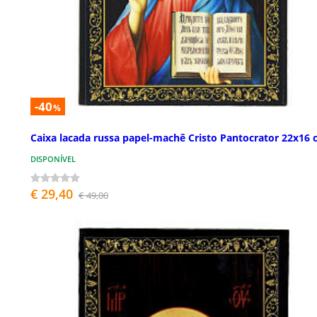
-40
%
Caixa lacada russa papel-machê Cristo Pantocrator 22x16
DISPONÍVEL
€ 29,40
€ 49,00