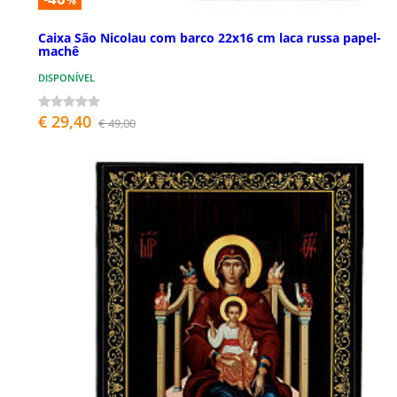
%
Caixa São Nicolau com barco 22x16 cm laca russa papel-
machê
DISPONÍVEL
€ 29,40
€ 49,00