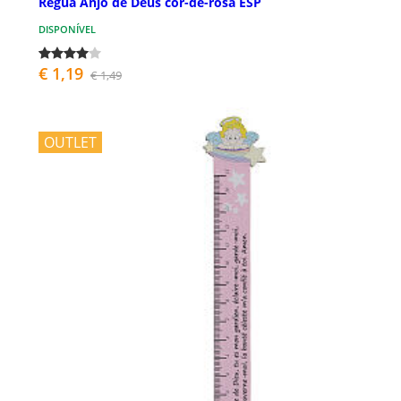
Régua Anjo de Deus cor-de-rosa ESP
DISPONÍVEL
€ 1,19
€ 1,49
OUTLET