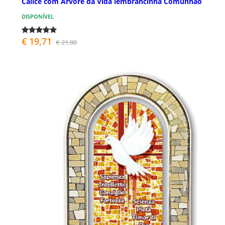
Cálice com Árvore da Vida lembrancinha Comunhão
DISPONÍVEL
€ 19,71
€ 21,90