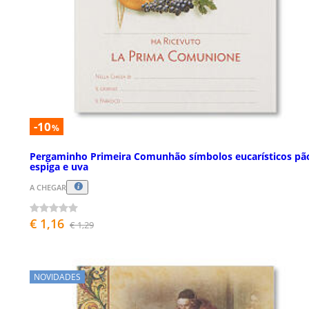
-10
%
Pergaminho Primeira Comunhão símbolos eucarísticos pã
espiga e uva
A CHEGAR
€ 1,16
€ 1,29
NOVIDADES