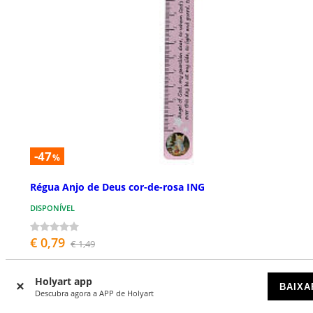
-47
%
Régua Anjo de Deus cor-de-rosa ING
DISPONÍVEL
€ 0,79
€ 1,49
Holyart app
BAIXA
Descubra agora a APP de Holyart