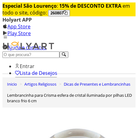
Especial São Lourenço
:
15% de DESCONTO EXTRA
em
todo o site, código:
260807
Holyart APP
App Store
Play Store
Ajuda e contatos
Conheça premium
Entrar
Lista de Desejos
Inicio
Artigos Religiosos
Dicas de Presentes e Lembrancinhas
0
Carrinho de Compras
Lembrancinha para Crisma esfera de cristal iluminada por pilhas LED
branco frio 6 cm