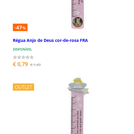
-47
%
Régua Anjo de Deus cor-de-rosa FRA
DISPONÍVEL
€ 0,79
€ 1,49
OUTLET