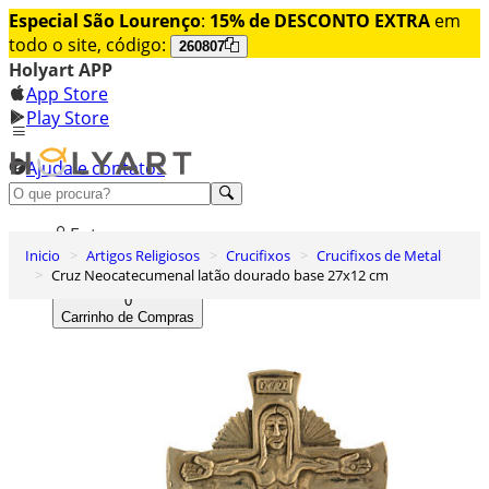
Especial São Lourenço
:
15% de DESCONTO EXTRA
em
todo o site, código:
260807
Holyart APP
App Store
Play Store
Ajuda e contatos
Conheça premium
Entrar
Inicio
Artigos Religiosos
Crucifixos
Crucifixos de Metal
Lista de Desejos
Cruz Neocatecumenal latão dourado base 27x12 cm
0
Carrinho de Compras