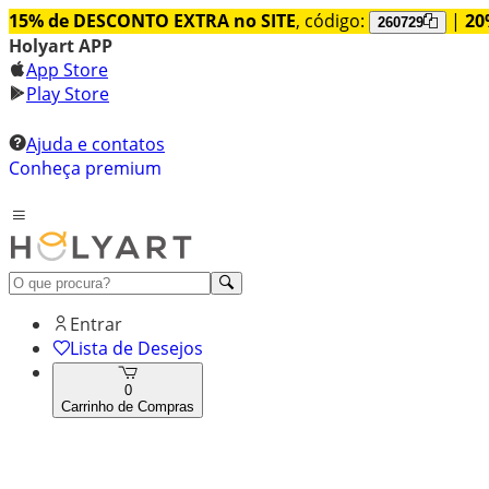
15% de DESCONTO EXTRA no SITE
, código:
|
20
260729
Holyart APP
App Store
Play Store
Ajuda e contatos
Conheça premium
Entrar
Lista de Desejos
0
Carrinho de Compras