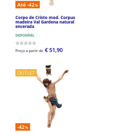
Até -42
%
Corpo de Cristo mod. Corpus
madeira Val Gardena natural
encerada
DISPONÍVEL
€ 51,90
Preço a partir de
OUTLET
-42
%