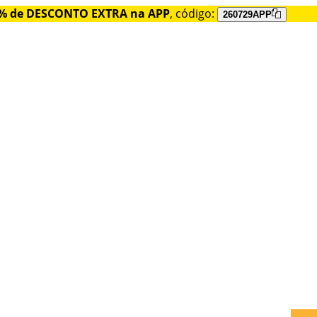
% de DESCONTO EXTRA na APP
, código:
260729APP