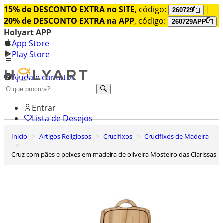
15% de DESCONTO EXTRA no SITE
, código:
|
260729
20% de DESCONTO EXTRA na APP
, código:
260729APP
Holyart APP
App Store
Play Store
Ajuda e contatos
Conheça premium
Entrar
Lista de Desejos
Inicio
Artigos Religiosos
Crucifixos
Crucifixos de Madeira
0
Carrinho de Compras
Cruz com pães e peixes em madeira de oliveira Mosteiro das Clarissas