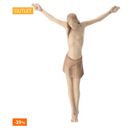
OUTLET
-39
%