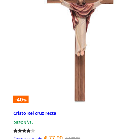
-40
%
Cristo Rei cruz recta
DISPONÍVEL
€ 77,90
€ 129,00
Preço a partir de