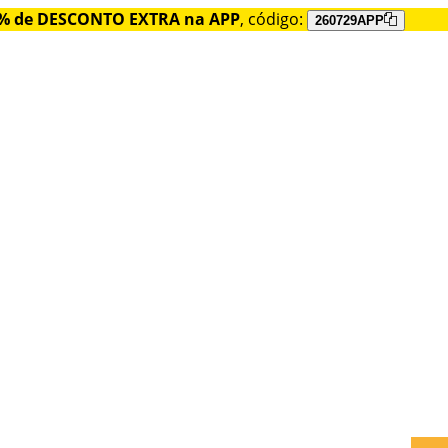
% de DESCONTO EXTRA na APP
, código:
260729APP