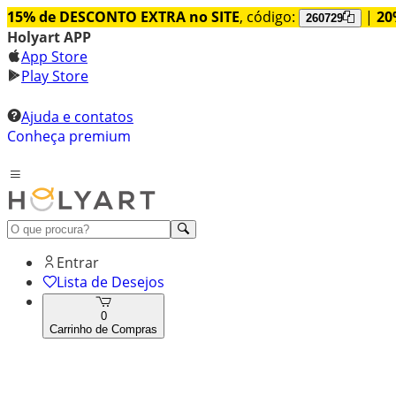
15% de DESCONTO EXTRA no SITE
, código:
|
20
260729
Holyart APP
App Store
Play Store
Ajuda e contatos
Conheça premium
Entrar
Lista de Desejos
0
Carrinho de Compras