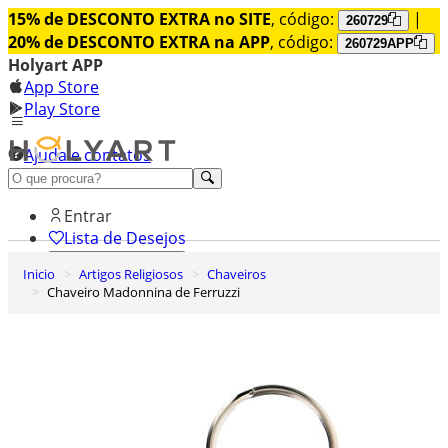
15% de DESCONTO EXTRA no SITE
, código:
|
260729
20% de DESCONTO EXTRA na APP
, código:
260729APP
Holyart APP
App Store
Play Store
Ajuda e contatos
Conheça premium
Entrar
Lista de Desejos
Inicio
Artigos Religiosos
Chaveiros
0
Chaveiro Madonnina de Ferruzzi
Carrinho de Compras