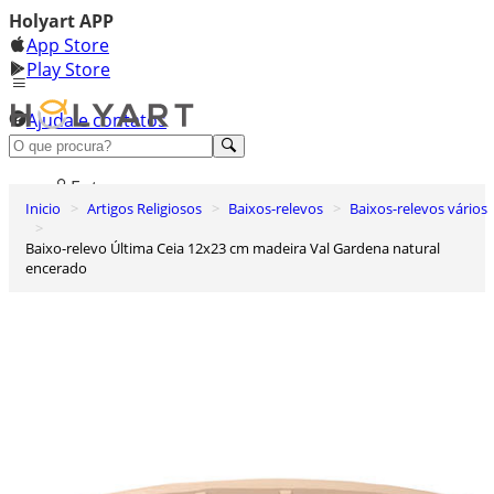
Holyart APP
App Store
Play Store
Ajuda e contatos
Conheça premium
Entrar
Inicio
Artigos Religiosos
Baixos-relevos
Baixos-relevos vários
Lista de Desejos
Baixo-relevo Última Ceia 12x23 cm madeira Val Gardena natural
0
encerado
Carrinho de Compras