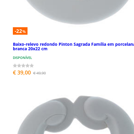
-22
%
Baixo-relevo redondo Pinton Sagrada Família em porcelan
branca 20x22 cm
DISPONÍVEL
€ 39,00
€ 49,90