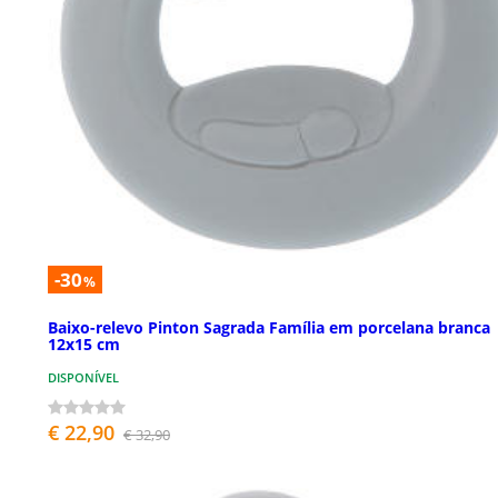
-30
%
Baixo-relevo Pinton Sagrada Família em porcelana branca
12x15 cm
DISPONÍVEL
€ 22,90
€ 32,90