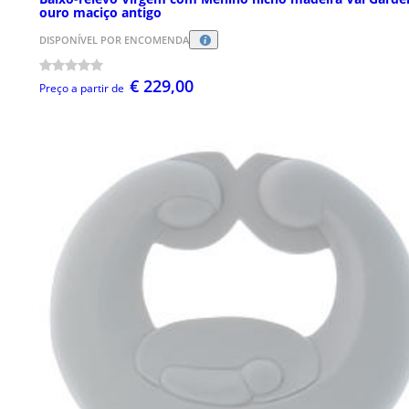
ouro maciço antigo
DISPONÍVEL POR ENCOMENDA
€ 229,00
Preço a partir de