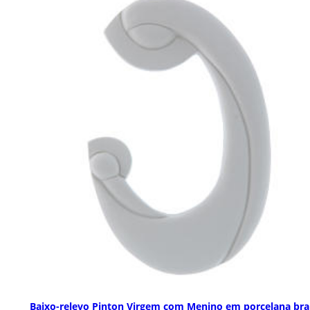
Baixo-relevo Pinton Virgem com Menino em porcelana br