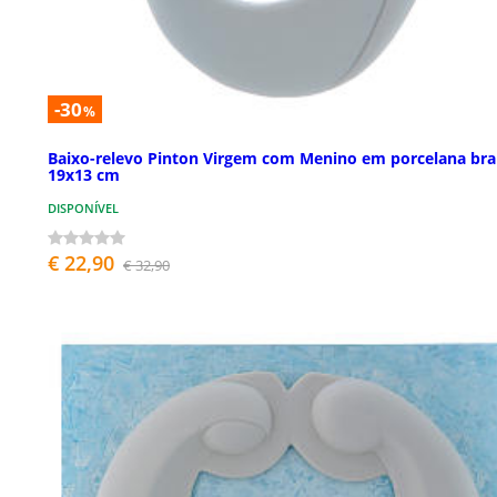
-30
%
Baixo-relevo Pinton Virgem com Menino em porcelana br
19x13 cm
DISPONÍVEL
€ 22,90
€ 32,90