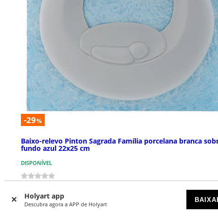
-29
%
Baixo-relevo Pinton Sagrada Família porcelana branca sob
fundo azul 22x25 cm
DISPONÍVEL
€ 59,00
€ 82,90
Holyart app
BAIXA
Descubra agora a APP de Holyart