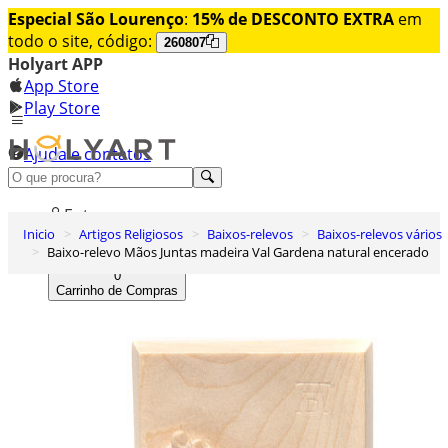
Especial São Lourenço
:
15% de DESCONTO EXTRA
em
todo o site, código:
260807
Holyart APP
App Store
Play Store
Ajuda e contatos
Conheça premium
Entrar
Inicio
Artigos Religiosos
Baixos-relevos
Baixos-relevos vários
Lista de Desejos
Baixo-relevo Mãos Juntas madeira Val Gardena natural encerado
0
Carrinho de Compras