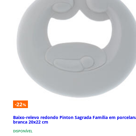
-22
%
Baixo-relevo redondo Pinton Sagrada Família em porcelan
branca 20x22 cm
DISPONÍVEL