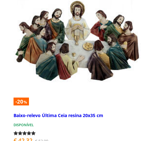
-20
%
Baixo-relevo Última Ceia resina 20x35 cm
DISPONÍVEL
€ 42,32
€ 52,90