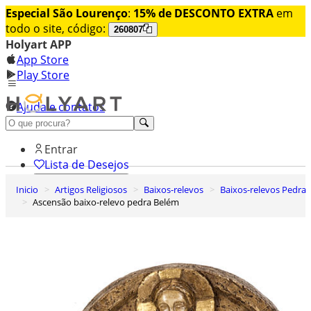
Especial São Lourenço
:
15% de DESCONTO EXTRA
em
todo o site, código:
260807
Holyart APP
App Store
Play Store
Ajuda e contatos
Conheça premium
Entrar
Lista de Desejos
Inicio
Artigos Religiosos
Baixos-relevos
Baixos-relevos Pedra
0
Ascensão baixo-relevo pedra Belém
Carrinho de Compras