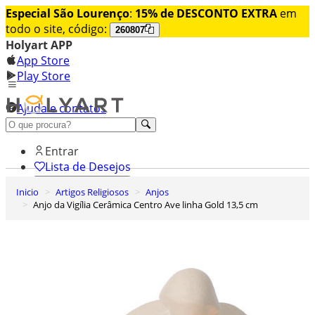
Especial São Lourenço
:
15% de DESCONTO EXTRA
em
todo o site, código:
260807
Holyart APP
App Store
Play Store
Ajuda e contatos
Conheça premium
Entrar
Lista de Desejos
Inicio
Artigos Religiosos
Anjos
0
Anjo da Vigília Cerâmica Centro Ave linha Gold 13,5 cm
Carrinho de Compras