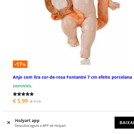
-17
%
Anjo com lira cor-de-rosa Fontanini 7 cm efeito porcelana
DISPONÍVEL
€ 5,99
€ 7,19
Holyart app
BAIXA
Descubra agora a APP de Holyart